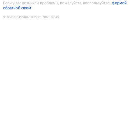
Если у вас возникли проблемы, пожалуйста, воспользуйтесь
формой
обратной связи
9183190619500204791
:
1786107645