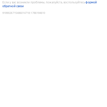
Если у вас возникли проблемы, пожалуйста, воспользуйтесь
формой
обратной связи
9189026715486014718
:
1786194610