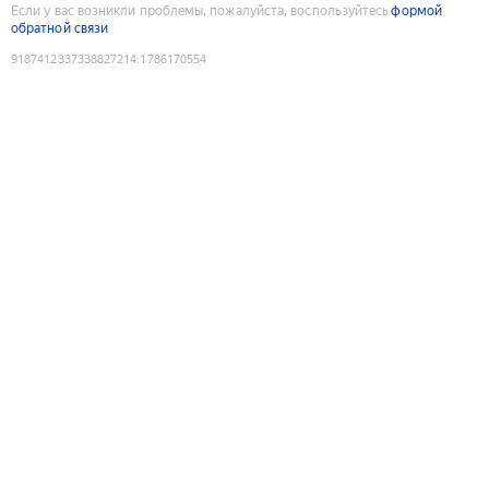
Если у вас возникли проблемы, пожалуйста, воспользуйтесь
формой
обратной связи
9187412337338827214
:
1786170554