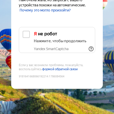
Нам очень жаль, но запросы с вашего
устройства похожи на автоматические.
Почему это могло произойти?
Я не робот
Нажмите, чтобы продолжить
Yandex SmartCaptcha
Если у вас возникли проблемы, пожалуйста,
воспользуйтесь
формой обратной связи
9181641668066192214
:
1786084564