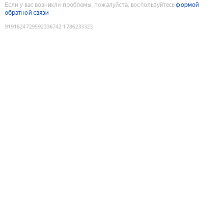
Если у вас возникли проблемы, пожалуйста, воспользуйтесь
формой
обратной связи
9191624729592336742
:
1786233323