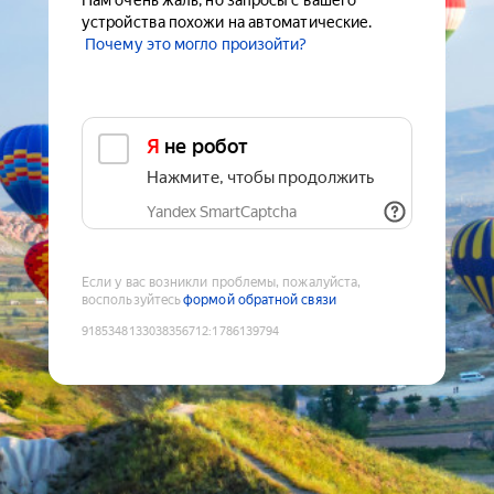
Нам очень жаль, но запросы с вашего
устройства похожи на автоматические.
Почему это могло произойти?
Я не робот
Нажмите, чтобы продолжить
Yandex SmartCaptcha
Если у вас возникли проблемы, пожалуйста,
воспользуйтесь
формой обратной связи
9185348133038356712
:
1786139794