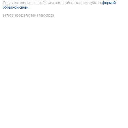
Если у вас возникли проблемы, пожалуйста, воспользуйтесь
формой
обратной связи
9176321636629797168
:
1786005289