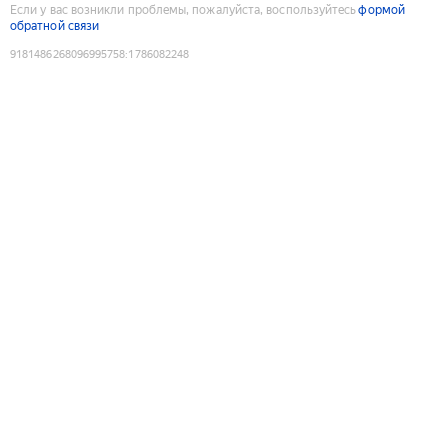
Если у вас возникли проблемы, пожалуйста, воспользуйтесь
формой
обратной связи
9181486268096995758
:
1786082248