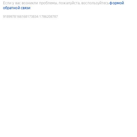
Если у вас возникли проблемы, пожалуйста, воспользуйтесь
формой
обратной связи
9189978166168173834
:
1786208787