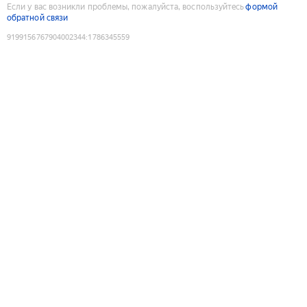
Если у вас возникли проблемы, пожалуйста, воспользуйтесь
формой
обратной связи
9199156767904002344
:
1786345559