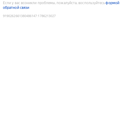
Если у вас возникли проблемы, пожалуйста, воспользуйтесь
формой
обратной связи
9190262661380486147
:
1786213027