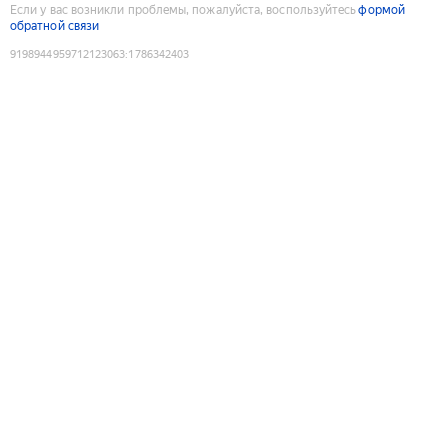
Если у вас возникли проблемы, пожалуйста, воспользуйтесь
формой
обратной связи
9198944959712123063
:
1786342403