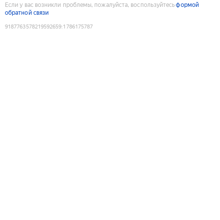
Если у вас возникли проблемы, пожалуйста, воспользуйтесь
формой
обратной связи
9187763578219592659
:
1786175787