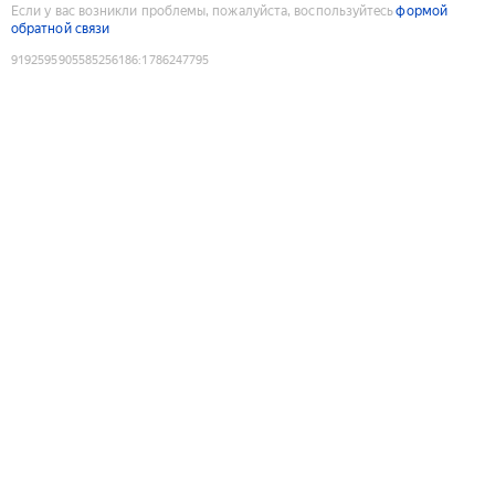
Если у вас возникли проблемы, пожалуйста, воспользуйтесь
формой
обратной связи
9192595905585256186
:
1786247795