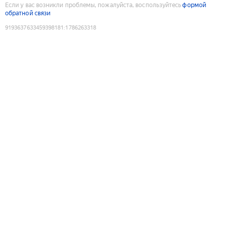
Если у вас возникли проблемы, пожалуйста, воспользуйтесь
формой
обратной связи
9193637633459398181
:
1786263318