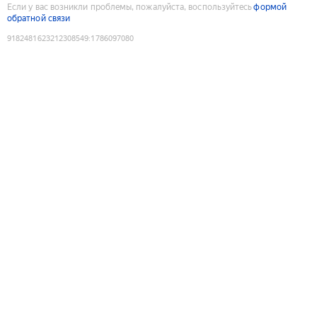
Если у вас возникли проблемы, пожалуйста, воспользуйтесь
формой
обратной связи
9182481623212308549
:
1786097080