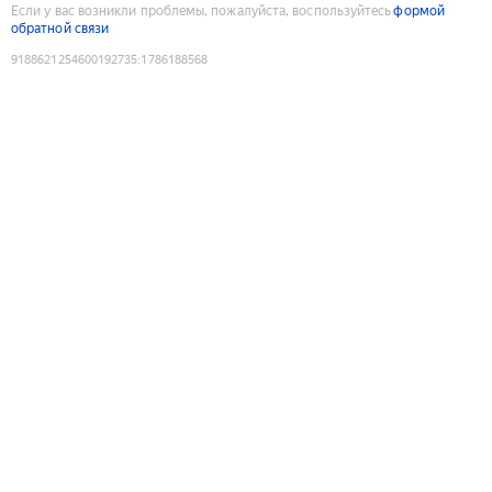
Если у вас возникли проблемы, пожалуйста, воспользуйтесь
формой
обратной связи
9188621254600192735
:
1786188568