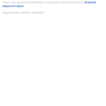
Если у вас возникли проблемы, пожалуйста, воспользуйтесь
формой
обратной связи
9202345653011695708
:
1786393077