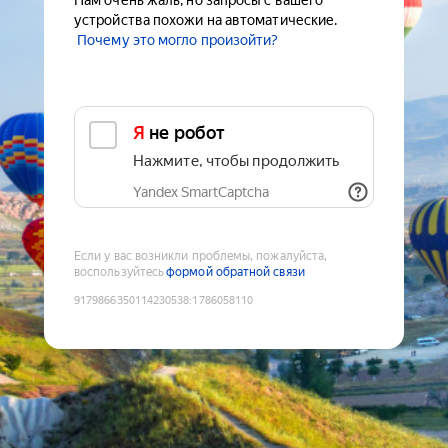
Нам очень жаль, но запросы с вашего
устройства похожи на автоматические.
Почему это могло произойти?
Я не робот
Нажмите, чтобы продолжить
Yandex SmartCaptcha
Если у вас возникли проблемы, пожалуйста,
воспользуйтесь
формой обратной связи
9179866350114230538
:
1786058110