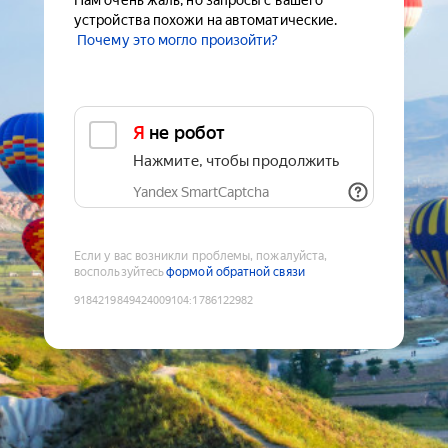
Нам очень жаль, но запросы с вашего
устройства похожи на автоматические.
Почему это могло произойти?
Я не робот
Нажмите, чтобы продолжить
Yandex SmartCaptcha
Если у вас возникли проблемы, пожалуйста,
воспользуйтесь
формой обратной связи
9184219849424009104
:
1786122982