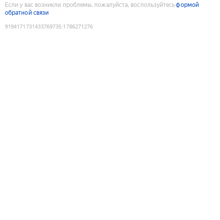
Если у вас возникли проблемы, пожалуйста, воспользуйтесь
формой
обратной связи
9194171731433769735
:
1786271276