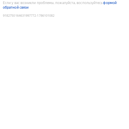
Если у вас возникли проблемы, пожалуйста, воспользуйтесь
формой
обратной связи
9182750164631997772
:
1786101082