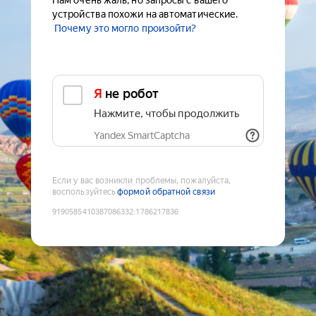
Нам очень жаль, но запросы с вашего
устройства похожи на автоматические.
Почему это могло произойти?
Я не робот
Нажмите, чтобы продолжить
Yandex SmartCaptcha
Если у вас возникли проблемы, пожалуйста,
воспользуйтесь
формой обратной связи
9190585410387086332
:
1786217836