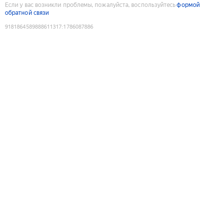
Если у вас возникли проблемы, пожалуйста, воспользуйтесь
формой
обратной связи
9181864589888611317
:
1786087886