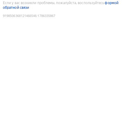
Если у вас возникли проблемы, пожалуйста, воспользуйтесь
формой
обратной связи
9198506368121466546
:
1786335867