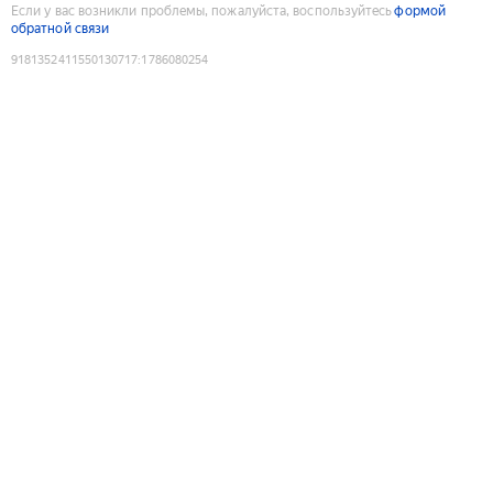
Если у вас возникли проблемы, пожалуйста, воспользуйтесь
формой
обратной связи
9181352411550130717
:
1786080254