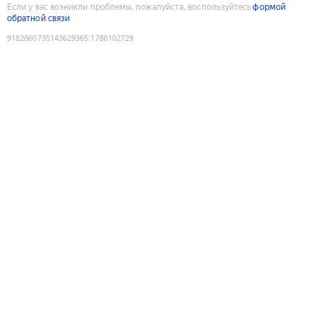
Если у вас возникли проблемы, пожалуйста, воспользуйтесь
формой
обратной связи
9182860735143629365
:
1786102729