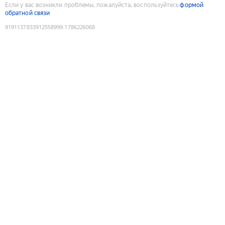
Если у вас возникли проблемы, пожалуйста, воспользуйтесь
формой
обратной связи
9191137833912558999
:
1786226068