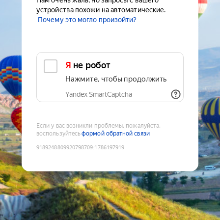
Нам очень жаль, но запросы с вашего
устройства похожи на автоматические.
Почему это могло произойти?
Я не робот
Нажмите, чтобы продолжить
Yandex SmartCaptcha
Если у вас возникли проблемы, пожалуйста,
воспользуйтесь
формой обратной связи
9189248809920798709
:
1786197919