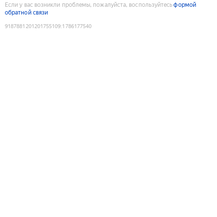
Если у вас возникли проблемы, пожалуйста, воспользуйтесь
формой
обратной связи
9187881201201755109
:
1786177540