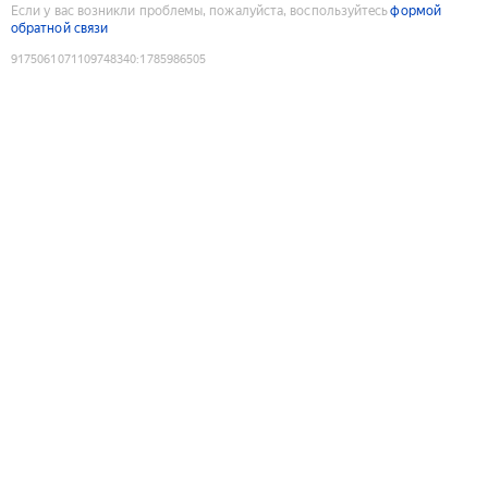
Если у вас возникли проблемы, пожалуйста, воспользуйтесь
формой
обратной связи
9175061071109748340
:
1785986505