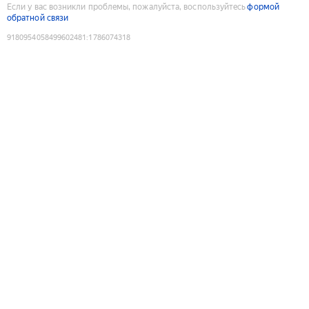
Если у вас возникли проблемы, пожалуйста, воспользуйтесь
формой
обратной связи
9180954058499602481
:
1786074318