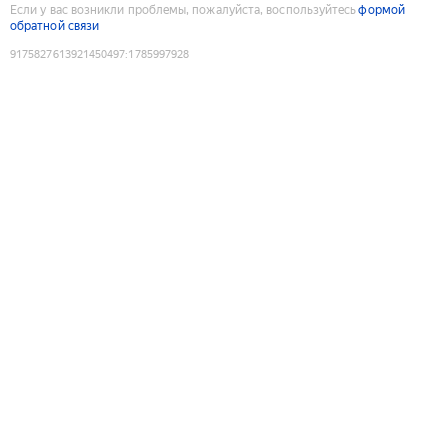
Если у вас возникли проблемы, пожалуйста, воспользуйтесь
формой
обратной связи
9175827613921450497
:
1785997928