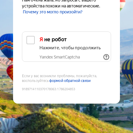
Нам очень жаль, но запросы с вашего
устройства похожи на автоматические.
Почему это могло произойти?
Я не робот
Нажмите, чтобы продолжить
Yandex SmartCaptcha
Если у вас возникли проблемы, пожалуйста,
воспользуйтесь
формой обратной связи
9189714110370178063
:
1786204853