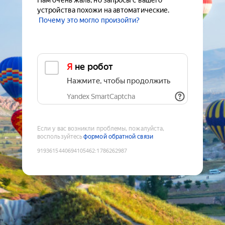
Нам очень жаль, но запросы с вашего
устройства похожи на автоматические.
Почему это могло произойти?
Я не робот
Нажмите, чтобы продолжить
Yandex SmartCaptcha
Если у вас возникли проблемы, пожалуйста,
воспользуйтесь
формой обратной связи
9193615440694105462
:
1786262987