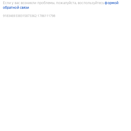
Если у вас возникли проблемы, пожалуйста, воспользуйтесь
формой
обратной связи
9183469338315873362
:
1786111798