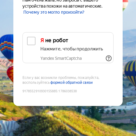
Нам очень жаль, но запросы с вашего
устройства похожи на автоматические.
Почему это могло произойти?
Я не робот
Нажмите, чтобы продолжить
Yandex SmartCaptcha
Если у вас возникли проблемы, пожалуйста,
воспользуйтесь
формой обратной связи
9178552910930155885
:
1786038538