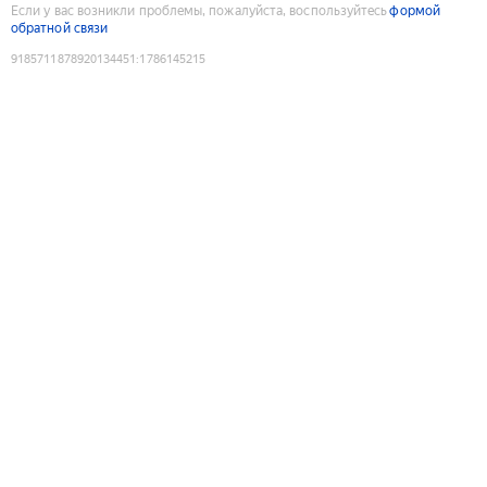
Если у вас возникли проблемы, пожалуйста, воспользуйтесь
формой
обратной связи
9185711878920134451
:
1786145215