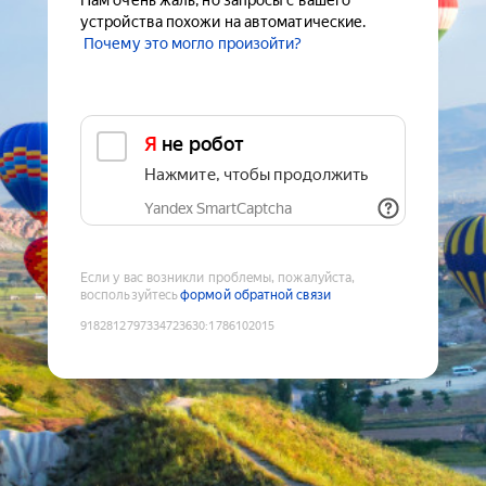
Нам очень жаль, но запросы с вашего
устройства похожи на автоматические.
Почему это могло произойти?
Я не робот
Нажмите, чтобы продолжить
Yandex SmartCaptcha
Если у вас возникли проблемы, пожалуйста,
воспользуйтесь
формой обратной связи
9182812797334723630
:
1786102015