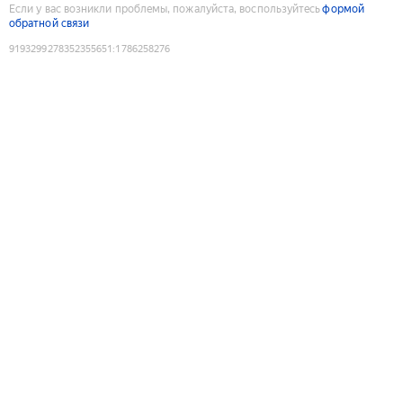
Если у вас возникли проблемы, пожалуйста, воспользуйтесь
формой
обратной связи
9193299278352355651
:
1786258276