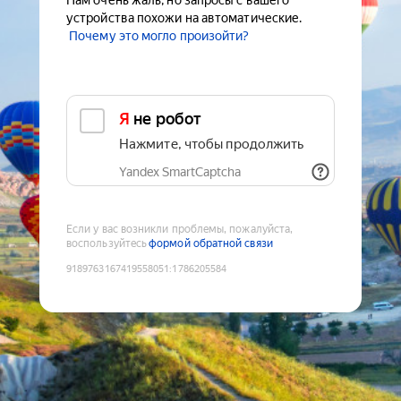
Нам очень жаль, но запросы с вашего
устройства похожи на автоматические.
Почему это могло произойти?
Я не робот
Нажмите, чтобы продолжить
Yandex SmartCaptcha
Если у вас возникли проблемы, пожалуйста,
воспользуйтесь
формой обратной связи
9189763167419558051
:
1786205584