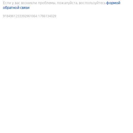
Если у вас возникли проблемы, пожалуйста, воспользуйтесь
формой
обратной связи
9184961233392961064
:
1786134029