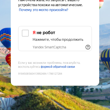
Нам очень жаль, но запросы с вашего
устройства похожи на автоматические.
Почему это могло произойти?
Я не робот
Нажмите, чтобы продолжить
Yandex SmartCaptcha
Если у вас возникли проблемы, пожалуйста,
воспользуйтесь
формой обратной связи
9184508560413992484
:
1786127284