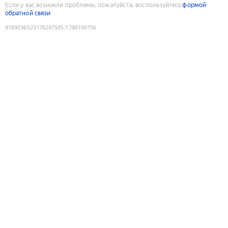
Если у вас возникли проблемы, пожалуйста, воспользуйтесь
формой
обратной связи
9189036523176247505
:
1786194756