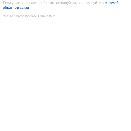
Если у вас возникли проблемы, пожалуйста, воспользуйтесь
формой
обратной связи
9181637562884585527
:
1786084503