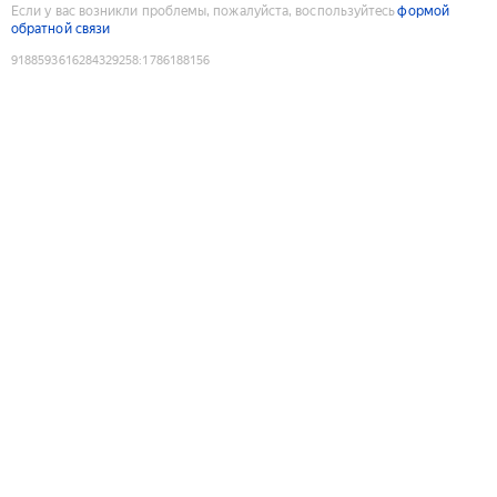
Если у вас возникли проблемы, пожалуйста, воспользуйтесь
формой
обратной связи
9188593616284329258
:
1786188156