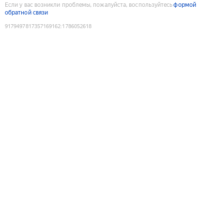
Если у вас возникли проблемы, пожалуйста, воспользуйтесь
формой
обратной связи
9179497817357169162
:
1786052618