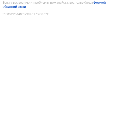
Если у вас возникли проблемы, пожалуйста, воспользуйтесь
формой
обратной связи
9198609156486129027
:
1786337399