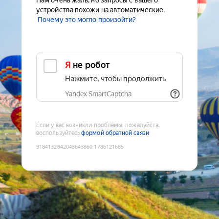
Нам очень жаль, но запросы с вашего
устройства похожи на автоматические.
Почему это могло произойти?
Я не робот
Нажмите, чтобы продолжить
Yandex SmartCaptcha
Если у вас возникли проблемы, пожалуйста,
воспользуйтесь
формой обратной связи
9184132842043643860
:
1786121685