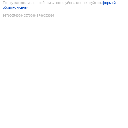
Если у вас возникли проблемы, пожалуйста, воспользуйтесь
формой
обратной связи
9179565465843576388
:
1786053626